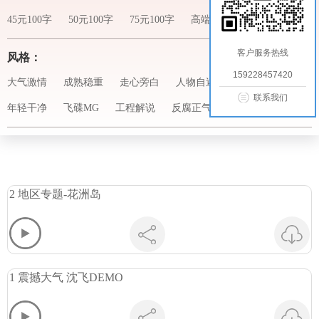
45元100字
50元100字
75元100字
高端另议
客户服务热线
风格：
159228457420
大气激情
成熟稳重
走心旁白
人物自述
舌尖记录
联系我们
年轻干净
飞碟MG
工程解说
反腐正气
2 地区专题-花洲岛
1 震撼大气 沈飞DEMO