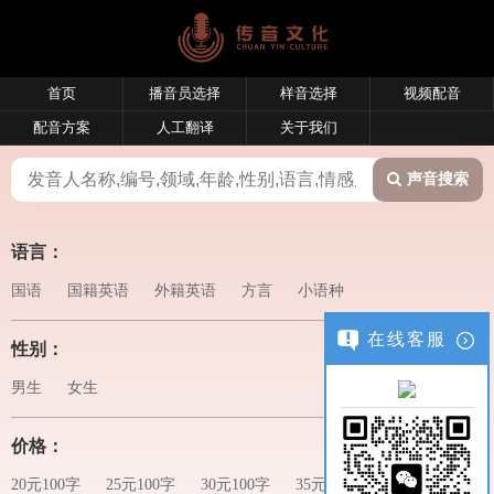
首页
播音员选择
样音选择
视频配音
配音方案
人工翻译
关于我们
声音搜索
语言：
国语
国籍英语
外籍英语
方言
小语种
在线客服
性别：
男生
女生
价格：
20元100字
25元100字
30元100字
35元100字
40元100字